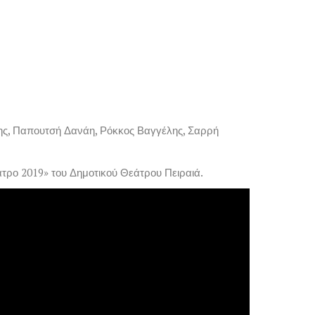
ης, Παπουτσή Δανάη, Ρόκκος Βαγγέλης, Σαρρή
ρο 2019» του Δημοτικού Θεάτρου Πειραιά.