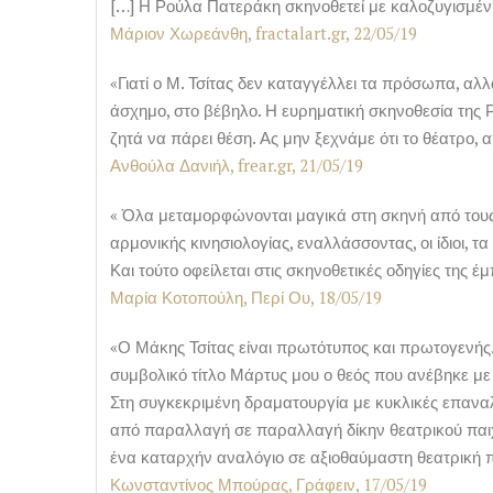
[…] Η Ρούλα Πατεράκη σκηνοθετεί με καλοζυγισμέν
Μάριον Χωρεάνθη, fractalart.gr, 22/05/19
«Γιατί ο Μ. Τσίτας δεν καταγγέλλει τα πρόσωπα, αλλ
άσχημο, στο βέβηλο. Η ευρηματική σκηνοθεσία της 
ζητά να πάρει θέση. Ας μην ξεχνάμε ότι το θέατρο, 
Ανθούλα Δανιήλ, frear.gr, 21/05/19
« Όλα μεταμορφώνονται μαγικά στη σκηνή από τους ί
αρμονικής κινησιολογίας, εναλλάσσοντας, οι ίδιοι, 
Και τούτο οφείλεται στις σκηνοθετικές οδηγίες της
Μαρία Κοτοπούλη, Περί Ου, 18/05/19
«Ο Μάκης Τσίτας είναι πρωτότυπος και πρωτογενής.
συμβολικό τίτλο Μάρτυς μου ο θεός που ανέβηκε με τ
Στη συγκεκριμένη δραματουργία με κυκλικές επαναλ
από παραλλαγή σε παραλλαγή δίκην θεατρικού παιχν
ένα καταρχήν αναλόγιο σε αξιοθαύμαστη θεατρική
Κωνσταντίνος Μπούρας, Γράφειν, 17/05/19