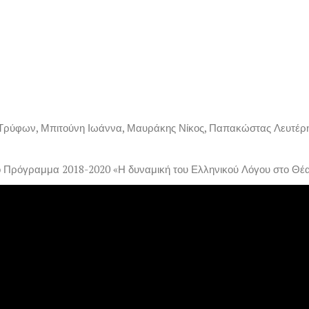
 Τρύφων, Μπιτούνη Ιωάννα, Μαυράκης Νίκος, Παπακώστας Λευτέρ
 Πρόγραμμα 2018-2020 «Η δυναμική του Ελληνικού Λόγου στο Θέατ