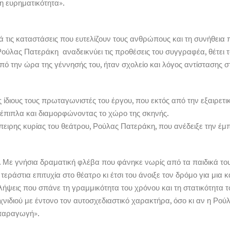
η ευρηματικότητα».
ά τις καταστάσεις που ευτελίζουν τους ανθρώπους και τη συνήθεια π
Ρούλας Πατεράκη αναδεικνύει τις προθέσεις του συγγραφέα, θέτει 
από την ώρα της γέννησής του, ήταν σχολείο και λόγος αντίστασης σ
διους τους πρωταγωνιστές του έργου, που εκτός από την εξαιρετικ
τα έπιπλα και διαμορφώνοντας το χώρο της σκηνής.
 έμπειρης κυρίας του θεάτρου, Ρούλας Πατεράκη, που ανέδειξε την 
 Με γνήσια δραματική φλέβα που φάνηκε νωρίς από τα παιδικά το
εράστια επιτυχία στο θέατρο κι έτσι του άνοιξε τον δρόμο για μια
ήψεις που σπάνε τη γραμμικότητα του χρόνου και τη στατικότητα τ
ιδιού με έντονο τον αυτοσχεδιαστικό χαρακτήρα, όσο κι αν η Ρού
 παραγωγή».