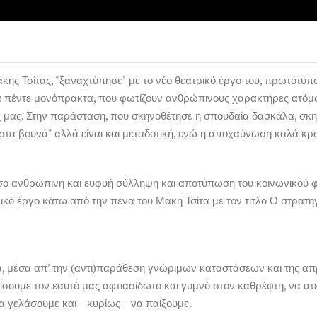
ης Τσίτας, "ξαναχτύπησε" με το νέο θεατρικό έργο του, πρωτότυπο,
ια πέντε μονόπρακτα, που φωτίζουν ανθρώπινους χαρακτήρες ατόμ
εις μας. Στην παράσταση, που σκηνοθέτησε η σπουδαία δασκάλα, σκ
στα βουνά" αλλά είναι και μεταδοτική, ενώ η αποχαύνωση καλά κρατ
τόσο ανθρώπινη και ευφυή σύλληψη και αποτύπωση του κοινωνικού φ
ικό έργο κάτω από την πένα του Μάκη Τσίτα με τον τίτλο Ο στρατη
τα, μέσα απ’ την (αντι)παράθεση γνώριμων καταστάσεων και της απ
ίσουμε τον εαυτό μας αφτιασίδωτο και γυμνό στον καθρέφτη, να ατεν
α γελάσουμε και – κυρίως – να παίξουμε.