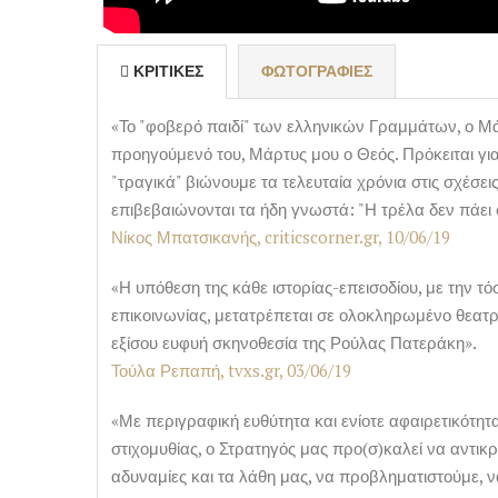
ΚΡΙΤΙΚΈΣ
ΦΩΤΟΓΡΑΦΊΕΣ
«Το "φοβερό παιδί" των ελληνικών Γραμμάτων, ο Μάκ
προηγούμενό του, Μάρτυς μου ο Θεός. Πρόκειται γ
"τραγικά" βιώνουμε τα τελευταία χρόνια στις σχέσ
επιβεβαιώνονται τα ήδη γνωστά: "Η τρέλα δεν πάει 
Νίκος Μπατσικανής, criticscorner.gr, 10/06/19
«Η υπόθεση της κάθε ιστορίας-επεισοδίου, με την 
επικοινωνίας, μετατρέπεται σε ολοκληρωμένο θεατρ
εξίσου ευφυή σκηνοθεσία της Ρούλας Πατεράκη».
Τούλα Ρεπαπή, tvxs.gr, 03/06/19
«Με περιγραφική ευθύτητα και ενίοτε αφαιρετικότη
στιχομυθίας, ο Στρατηγός μας προ(σ)καλεί να αντικρ
αδυναμίες και τα λάθη μας, να προβληματιστούμε, ν