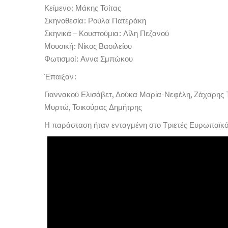
Κείμενο: Μάκης Τσίτας
Σκηνοθεσία: Ρούλα Πατεράκη
Σκηνικά – Κουστούμια: Λίλη Πεζανού
Μουσική: Νίκος Βασιλείου
Φωτισμοί: Αννα Σμπώκου
Έπαιξαν:
Γιαννακού Ελισάβετ, Δούκα Μαρία-Νεφέλη, Ζάχαρης
Μυρτώ, Τσικούρας Δημήτρης
Η παράσταση ήταν ενταγμένη στο Τριετές Ευρωπαϊκό