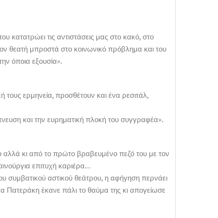
ου κατατρώει τις αντιστάσεις μας στο κακό, στο
τον θεατή μπροστά στο κοινωνικό πρόβλημα και του
την όποια εξουσία».
ή τους ερμηνεία, προσθέτουν και ένα ρεσιτάλ,
έμπνευση και την ευρηματική πλοκή του συγγραφέα».
υ αλλά κι από το πρώτο βραβευμένο πεζό του με τον
 καινούργια επιτυχή καριέρα…
ου συμβατικού αστικού θεάτρου, η αφήγηση περνάει
λα Πατεράκη έκανε πάλι το θαύμα της κι απογείωσε