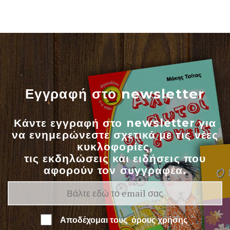
Εγγραφή στο newsletter
Κάντε εγγραφή στο newsletter για
να ενημερώνεστε σχετικά με τις νέες
κυκλοφορίες,
τις εκδηλώσεις και ειδήσεις που
αφορούν τον συγγραφέα.
Αποδέχομαι τους
όρους χρήσης