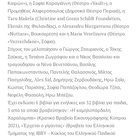
Καιρών»), η Σοφία Καραγιάννη (Θέατρο «Vault»), ο
Προμηθέας Αλιφερόπουλος (Δημοτικό Θέατρο Πειραιά), η
Taru Makela (Christine and Goran Schildt Foundation,
Ekenäs της Φινλανδίας), ο Alexandru Mazgareanu (Θέατρο
«Nottara», Βουκουρέστι) και η Maria Veselinova (Θέατρο
«Vazrazhdane», Σόφια).
Στίχους του μελοποίησαν ο Γιώργος Σταυριανός, ο Τάκης
Σούκας, η Τατιάνα Ζωγράφου και ο Νίκος Βασιλείου και
τραγούδησαν οι Νένα Βενετσάνου, Βασίλης
Παπακωνσταντίνου, Παντελής Θαλασσινός, Μίλτος
Πασχαλίδης, Alex Sid, Δημήτρης Ζερβουδάκης, Ηρώ Σαΐα,
Κώστας Παρίσσης, Σοφία Παπάζογλου, Θεοδώρα Τζίτα,
Νεφέλη Φασούλη, Ηρώ Μπέζου.
Έχει εκδώσει 6 βιβλία για ενήλικες και 32 βιβλία για παιδιά,
3 από τα οποία βραβεύτηκαν: «Η καμηλοπάρδαλη
Χαραλαμπία» (Κρατικό Βραβείο Εικονογράφησης Κύπρου
2021), «Έρχεται ο γίγαντας» (Βραβείο του Ελληνικού
Τμήματος της ΙΒΒΥ – Κύκλος του Ελληνικού Παιδικού