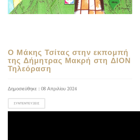
Ο Μάκης Τσίτας στην εκπομπή
της Δήμητρας Μακρή στη ΔΙΟΝ
Τηλεόραση
Δημοσιεύθηκε : 08 Απριλίου 2024
ΣΥΝΤΕΝΤΕΎΞΕΙΣ