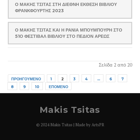
Ο ΜΆΚΗΣ ΤΣΊΤΑΣ ΣΤΗ ΔΙΕΘΝΉ ΈΚΘΕΣΗ ΒΙΒΛΊΟΥ
ΦΡΑΝΚΦΟΎΡΤΗΣ 2023
Ο ΜΆΚΗΣ ΤΣΊΤΑΣ ΚΑΙ Η ΡΆΝΙΑ ΜΠΟΥΜΠΟΥΡΉ ΣΤΟ
51Ο ΦΕΣΤΙΒΆΛ ΒΙΒΛΊΟΥ ΣΤΟ ΠΕΔΊΟΝ ΆΡΕΩΣ
Σελίδα 2 από 20
ΠΡΟΗΓΟΎΜΕΝΟ
1
2
3
4
...
6
7
8
9
10
ΕΠΌΜΕΝΟ
Makis Tsitas
© 2024 Makis Tsitas | Made by
ArtsPR