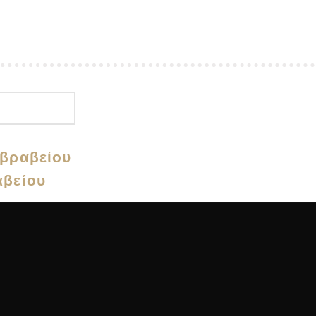
 βραβείου
αβείου