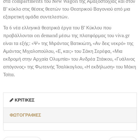
στα compartments του New Wagon της Αμαξοστοιχίας και στον
Β’ κύκλο στις θέσεις θεατών του Θεατρικού Βαγονιού από μια
εξαιρετική ομάδα συντελεστών.
Τα 6 νέα ελληνικά θεατρικά έργα του Β’ Κύκλου που
προβάλλονται on demand μέσω της πλατφόρμας του viva.gr
είναι τα εξής: «Ψ» της Μιράντας Βατικιώτη, «Αν δεις νεκρό» της
Αμάντας Μιχαλοπούλου, «Ε, και;» του Σάκη Σερέφα, «Μια
εκδρομή στην Αρχαία Ολυμπία» του Ανδρέα Στάικου, «Γυάλινος
απόγονος» της Φωτεινής Τσαλίκογλου, «Η εκδήλωση» του Μάκη
Τσίτα.
ΚΡΙΤΙΚΈΣ
ΦΩΤΟΓΡΑΦΊΕΣ