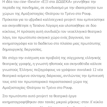
Η ιδέα του cine-theatre «ΕΞΙ στα ΔΩΔΕΚΑ» γεννήθηκε την
περίοδο της πανδημίας, σε συνδυασμό με την ιδιαιτερότητα των
χώρων της Αμαξοστοιχίας-Θεάτρου το Τρένο στο Ρουφ.
Πρόκειται για το υβριδικό καλλιτεχνικό project που εμπνεύστηκε
και σκηνοθέτησε η Τατιάνα Λύγαρη και υλοποιήθηκε σε δύο
κύκλους. Η πρόταση αυτή συνδυάζει τον νεοελληνικό θεατρικό
λόγο, τον πρωτότυπο σκηνικό χώρο ενός βαγονιού, τον
κινηματογράφο και το διαδίκτυο στο πλαίσιο μιας πρωτότυπης
δημιουργικής διεργασίας.
Με στόχο την ενίσχυση και προβολή της σύγχρονης ελληνικής
θεατρικής γραφής, η γνωστή ηθοποιός και σκηνοθέτιδα κάλεσε
γνωστούς Έλληνες πεζογράφους να γράψουν συνολικά 12 νέα
θεατρικά κείμενα σύντομης διάρκειας, αντλώντας την έμπνευσή
τους από τον πρωτοποριακό παραστασιακό χώρο της
Αμαξοστοιχίας-Θεάτρου το Τρένο στο Ρουφ.
Στο πρωτότυπο αυτό project τα θεατρικά έργα
κινηματογραφήθηκαν σαν ταινίες μικρού μήκους: στον A’ κύκλο