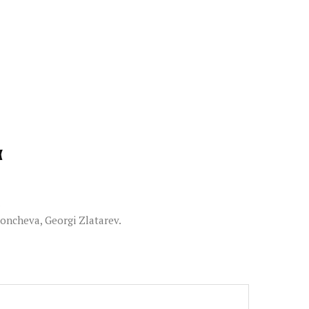
α
.
Boncheva, Georgi Zlatarev.