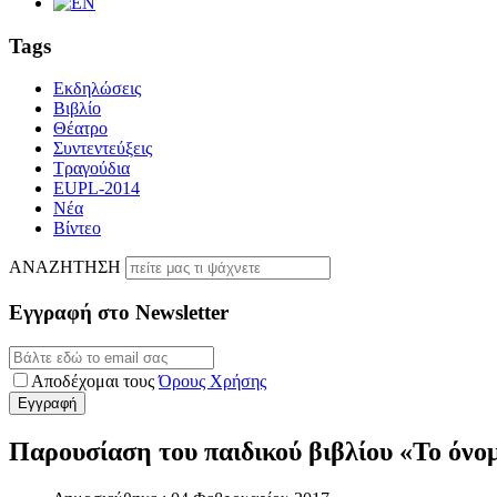
Tags
Εκδηλώσεις
Βιβλίο
Θέατρο
Συντεντεύξεις
Τραγούδια
EUPL-2014
Νέα
Βίντεο
ΑΝΑΖΗΤΗΣΗ
Εγγραφή στο Newsletter
Αποδέχομαι τους
Όρους Χρήσης
Παρουσίαση του παιδικού βιβλίου «Το όνο