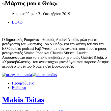
«Μάρτυς μου ο Θεός»
Δημοσιεύθηκε : 31 Οκτωβρίου 2019
Βιβλίο
Ο δημοφιλής Ρουμάνος ηθοποιός Andrei Aradits μιλά για τη
μετάφραση του «Μάρτυς μου ο Θεός» και την αγάπη του για την
Ελλάδα στο podcast Față/Verso, με συντονιστές τους δραστήριους
μεταφραστές Simina Popa και Claudiu Sfirschi Laudat.
Αποσπάσματα από το βιβλίο διαβάζει ο ηθοποιός Gabriel Răuță, ο
«Χρυσοβαλάντης» του αντίστοιχου μονολόγου που παρουσιάστηκε
πέρυσι στο θέατρο Nottara στο Βουκουρέστι.
Προηγούμενο
Επόμενο
Makis Tsitas