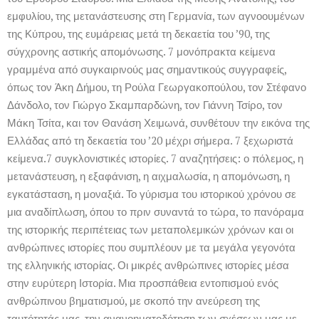
εμφυλίου, της μετανάστευσης στη Γερμανία, των αγνοουμένων
της Κύπρου, της ευμάρειας μετά τη δεκαετία του ’90, της
σύγχρονης αστικής απομόνωσης. 7 μονόπρακτα κείμενα
γραμμένα από συγκαιρινούς μας σημαντικούς συγγραφείς,
όπως τον Άκη Δήμου, τη Ρούλα Γεωργακοπούλου, τον Στέφανο
Δάνδολο, τον Γιώργο Σκαμπαρδώνη, τον Γιάννη Τσίρο, τον
Μάκη Τσίτα, και τον Θανάση Χειμωνά, συνθέτουν την εικόνα της
Ελλάδας από τη δεκαετία του ’20 μέχρι σήμερα. 7 ξεχωριστά
κείμενα.7 συγκλονιστικές ιστορίες. 7 αναζητήσεις: ο πόλεμος, η
μετανάστευση, η εξαφάνιση, η αιχμαλωσία, η απομόνωση, η
εγκατάσταση, η μοναξιά. Το γύρισμα του ιστορικού χρόνου σε
μια αναδίπλωση, όπου το πριν συναντά το τώρα, το πανόραμα
της ιστορικής περιπέτειας των μεταπολεμικών χρόνων και οι
ανθρώπινες ιστορίες που συμπλέουν με τα μεγάλα γεγονότα
της ελληνικής ιστορίας. Οι μικρές ανθρώπινες ιστορίες μέσα
στην ευρύτερη Ιστορία. Μια προσπάθεια εντοπισμού ενός
ανθρώπινου βηματισμού, με σκοπό την ανεύρεση της
ταυτότητάς μας, την ανανοηματοδότηση των σχέσεων μας με